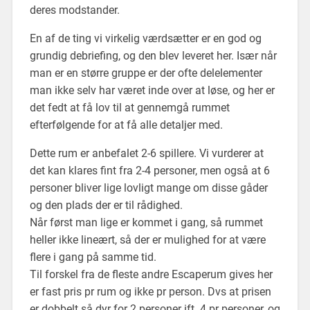
deres modstander.
En af de ting vi virkelig værdsætter er en god og
grundig debriefing, og den blev leveret her. Især når
man er en større gruppe er der ofte delelementer
man ikke selv har været inde over at løse, og her er
det fedt at få lov til at gennemgå rummet
efterfølgende for at få alle detaljer med.
Dette rum er anbefalet 2-6 spillere. Vi vurderer at
det kan klares fint fra 2-4 personer, men også at 6
personer bliver lige lovligt mange om disse gåder
og den plads der er til rådighed.
Når først man lige er kommet i gang, så rummet
heller ikke lineært, så der er mulighed for at være
flere i gang på samme tid.
Til forskel fra de fleste andre Escaperum gives her
er fast pris pr rum og ikke pr person. Dvs at prisen
er dobbelt så dyr for 2 personer ift. 4 pr personer, og