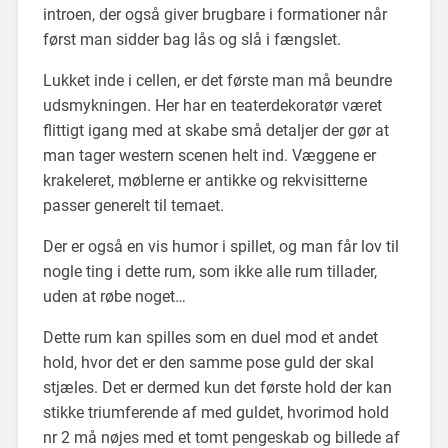
introen, der også giver brugbare i formationer når
først man sidder bag lås og slå i fængslet.
Lukket inde i cellen, er det første man må beundre
udsmykningen. Her har en teaterdekoratør været
flittigt igang med at skabe små detaljer der gør at
man tager western scenen helt ind. Væggene er
krakeleret, møblerne er antikke og rekvisitterne
passer generelt til temaet.
Der er også en vis humor i spillet, og man får lov til
nogle ting i dette rum, som ikke alle rum tillader,
uden at røbe noget…
Dette rum kan spilles som en duel mod et andet
hold, hvor det er den samme pose guld der skal
stjæles. Det er dermed kun det første hold der kan
stikke triumferende af med guldet, hvorimod hold
nr 2 må nøjes med et tomt pengeskab og billede af