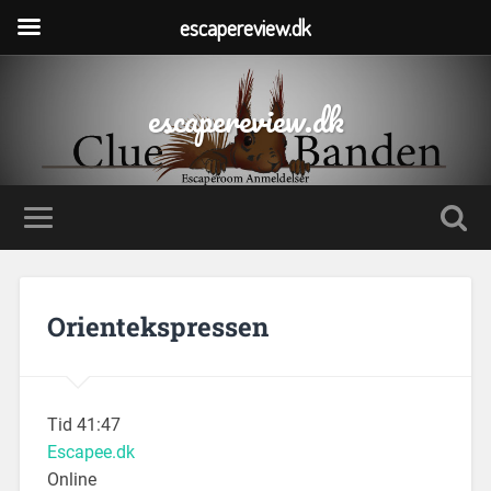
escapereview.dk
escapereview.dk
Orientekspressen
Tid 41:47
Escapee.dk
Online