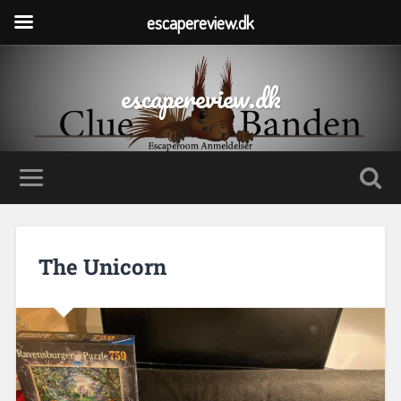
escapereview.dk
escapereview.dk
The Unicorn