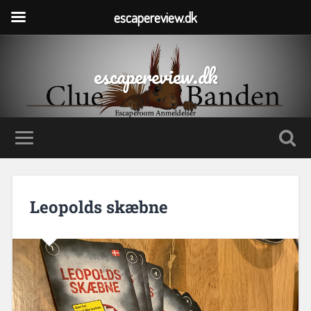
escapereview.dk
escapereview.dk
Leopolds skæbne