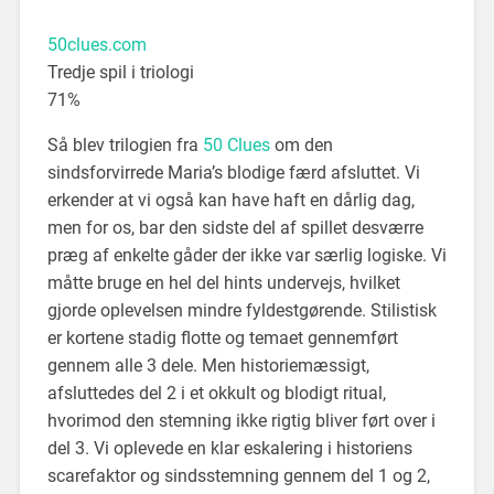
50clues.com
Tredje spil i triologi
71%
Så blev trilogien fra
50 Clues
om den
sindsforvirrede Maria’s blodige færd afsluttet. Vi
erkender at vi også kan have haft en dårlig dag,
men for os, bar den sidste del af spillet desværre
præg af enkelte gåder der ikke var særlig logiske. Vi
måtte bruge en hel del hints undervejs, hvilket
gjorde oplevelsen mindre fyldestgørende. Stilistisk
er kortene stadig flotte og temaet gennemført
gennem alle 3 dele. Men historiemæssigt,
afsluttedes del 2 i et okkult og blodigt ritual,
hvorimod den stemning ikke rigtig bliver ført over i
del 3. Vi oplevede en klar eskalering i historiens
scarefaktor og sindsstemning gennem del 1 og 2,